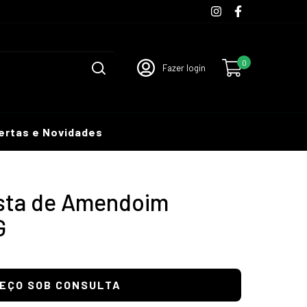
0
Fazer login
ertas e Novidades
sta de Amendoim
G