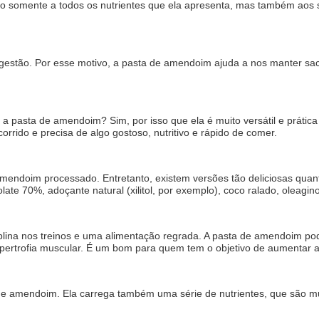
o somente a todos os nutrientes que ela apresenta, mas também aos 
gestão. Por esse motivo, a pasta de amendoim ajuda a nos manter sa
a pasta de amendoim? Sim, por isso que ela é muito versátil e prática
orrido e precisa de algo gostoso, nutritivo e rápido de comer.
mendoim processado. Entretanto, existem versões tão deliciosas quant
ate 70%, adoçante natural (xilitol, por exemplo), coco ralado, oleagi
na nos treinos e uma alimentação regrada. A pasta de amendoim pode
 hipertrofia muscular. É um bom para quem tem o objetivo de aumentar
de amendoim. Ela carrega também uma série de nutrientes, que são m