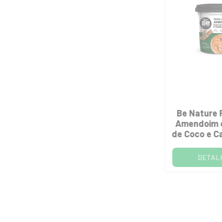
Be Nature 
Amendoim 
de Coco e C
DETAL