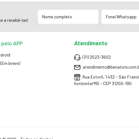
e a recebê-las!
 pelo APP
Atendimento
droid
(31) 2523-3602
 (Em breve)
atendimento@benature.com.
Rua Estoril, 1.432 - São Franc
horizonte/MG - CEP 31255-190