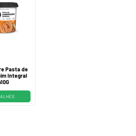
re Pasta de
m Integral
410G
TALHES