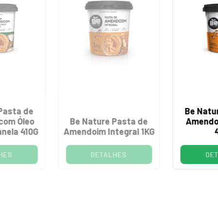
Pasta de
Be Natu
com Óleo
Be Nature Pasta de
Amendoi
anela 410G
Amendoim Integral 1KG
HES
DETALHES
DE